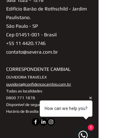
Sala
1022 - 1276
Edifício Barão de Rothschild - Jardim
Paulistano.
São Paulo - SP
Cep
01451-001
- Brasil
+55 11 4420.1746
contato@severa.com.br
CORRESPONDENTE CAMBIAL
OUVIDORIA TRAVELEX
ouvidoria@confidencecambio.com.br
Todas as localidades
0800 771 1878
Disponível de segunda a sexta, das 9h às 18h
How can we help you?
Horário de Brasília
1