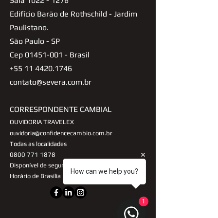
Sala
1022 - 1276
Edifício Barão de Rothschild - Jardim
Paulistano.
São Paulo - SP
Cep
01451-001
- Brasil
+55 11 4420.1746
contato@severa.com.br
CORRESPONDENTE CAMBIAL
OUVIDORIA TRAVELEX
ouvidoria@confidencecambio.com.br
Todas as localidades
0800 771 1878
Disponível de segunda a sexta, das 9h às 18h
How can we help you?
Horário de Brasília
1